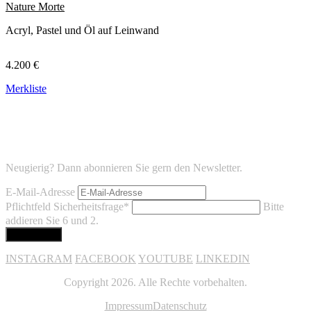
Nature Morte
Acryl, Pastel und Öl auf Leinwand
4.200 €
Merkliste
Neugierig? Dann abonnieren Sie gern den Newsletter.
E-Mail-Adresse
Pflichtfeld
Sicherheitsfrage
*
Bitte
addieren Sie 6 und 2.
INSTAGRAM
FACEBOOK
YOUTUBE
LINKEDIN
Copyright 2026. Alle Rechte vorbehalten.
Impressum
Datenschutz