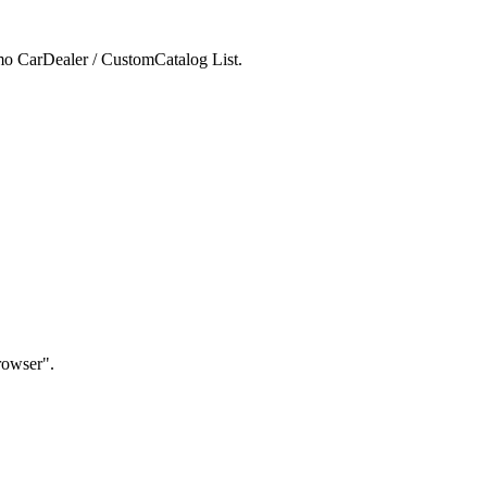
mo CarDealer / CustomCatalog List.
rowser".