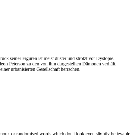
ruck seiner Figuren ist meist düster und strotzt vor Dystopie.
leon Peterson zu den von ihm dargestellten Dämonen verhält.
iner urbanisierten Gesellschaft herrschen.
umour, or randomised words which don't look even slightly believable.